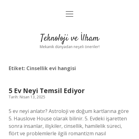
menüyü
Anasayfa
aç
Gizlilik Politikası
Teknoloji ve İlham
Yasal Uyarı
Mekanik dünyadan neşeli öneriler!
Hakkımızda
Etiket:
Cinsellik evi hangisi
5 Ev Neyi Temsil Ediyor
Tarih: Nisan 13, 2025
5 ev neyi anlatır? Astroloji ve doğum kartlarına göre
5. Hauslove House olarak bilinir. 5. Evdeki işaretten
sonra insanlar, ilişkiler, cinsellik, hamilelik süreci,
flört ve problemlerle ilgili romantizm nasıl