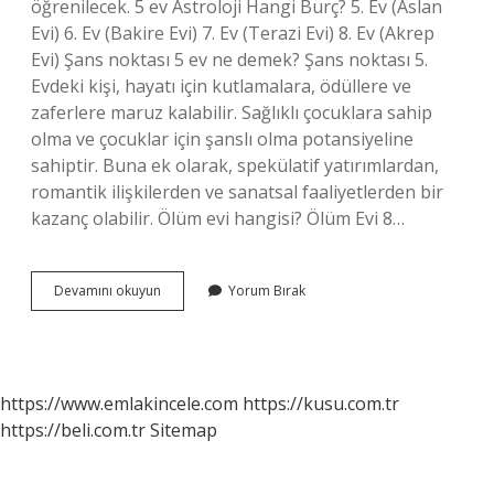
öğrenilecek. 5 ev Astroloji Hangi Burç? 5. Ev (Aslan
Evi) 6. Ev (Bakire Evi) 7. Ev (Terazi Evi) 8. Ev (Akrep
Evi) Şans noktası 5 ev ne demek? Şans noktası 5.
Evdeki kişi, hayatı için kutlamalara, ödüllere ve
zaferlere maruz kalabilir. Sağlıklı çocuklara sahip
olma ve çocuklar için şanslı olma potansiyeline
sahiptir. Buna ek olarak, spekülatif yatırımlardan,
romantik ilişkilerden ve sanatsal faaliyetlerden bir
kazanç olabilir. Ölüm evi hangisi? Ölüm Evi 8…
5
Devamını okuyun
Yorum Bırak
Ev
Neyi
Temsil
Ediyor
https://www.emlakincele.com
https://kusu.com.tr
https://beli.com.tr
Sitemap