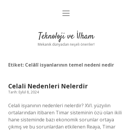
menüyü
Anasayfa
aç
Gizlilik Politikası
Teknoloji ve İlham
Yasal Uyarı
Mekanik dünyadan neşeli öneriler!
Hakkımızda
Etiket:
Celâlî isyanlarının temel nedeni nedir
Celali Nedenleri Nelerdir
Tarih: Eylül 8, 2024
Celali isyanının nedenleri nelerdir? XVI. yüzyılın
ortalarından itibaren Timar sisteminin özü olan ikili
hane sisteminde bazı ekonomik sorunlar ortaya
çıkmış ve bu sorunlardan etkilenen Reaya, Timar