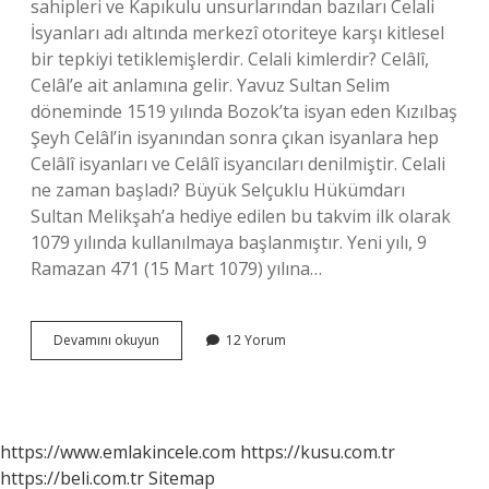
sahipleri ve Kapıkulu unsurlarından bazıları Celali
İsyanları adı altında merkezî otoriteye karşı kitlesel
bir tepkiyi tetiklemişlerdir. Celali kimlerdir? Celâlî,
Celâl’e ait anlamına gelir. Yavuz Sultan Selim
döneminde 1519 yılında Bozok’ta isyan eden Kızılbaş
Şeyh Celâl’in isyanından sonra çıkan isyanlara hep
Celâlî isyanları ve Celâlî isyancıları denilmiştir. Celali
ne zaman başladı? Büyük Selçuklu Hükümdarı
Sultan Melikşah’a hediye edilen bu takvim ilk olarak
1079 yılında kullanılmaya başlanmıştır. Yeni yılı, 9
Ramazan 471 (15 Mart 1079) yılına…
Celali
Devamını okuyun
12 Yorum
Nedenleri
Nelerdir
https://www.emlakincele.com
https://kusu.com.tr
https://beli.com.tr
Sitemap