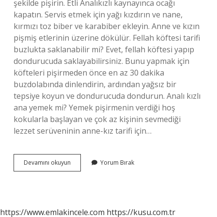
şekilde pişirin. Etli Analıkızlı kaynayınca ocağı
kapatın. Servis etmek için yağı kızdırın ve nane,
kırmızı toz biber ve karabiber ekleyin. Anne ve kızın
pişmiş etlerinin üzerine dökülür. Fellah köftesi tarifi
buzlukta saklanabilir mi? Evet, fellah köftesi yapıp
dondurucuda saklayabilirsiniz. Bunu yapmak için
köfteleri pişirmeden önce en az 30 dakika
buzdolabında dinlendirin, ardından yağsız bir
tepsiye koyun ve dondurucuda dondurun. Analı kızlı
ana yemek mi? Yemek pişirmenin verdiği hoş
kokularla başlayan ve çok az kişinin sevmediği
lezzet serüveninin anne-kız tarifi için…
Analı
Devamını okuyun
Yorum Bırak
Kızlı
Buzlukta
Saklanır
Mı
https://www.emlakincele.com
https://kusu.com.tr