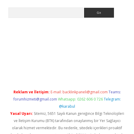
Arama
lbet
Reklam ve İletişim:
E-mail:
backlinkpaneli@gmail.com
Teams:
forumhizmeti@gmail.com
Whatsapp: 0262 606 0 726
Telegram:
@karabul
Yasal Uyarı:
Sitemiz, 5651 Sayılı Kanun gereğince Bilgi Teknolojileri
ve İletişim Kurumu (BTK) tarafından onaylanmış bir Yer Sağlayıcı
olarak hizmet vermektedir. Bu nedenle, sitedeki içerikleri proaktif