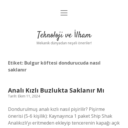
menüyü
Anasayfa
aç
Gizlilik Politikası
Teknoloji ve İlham
Yasal Uyarı
Mekanik dünyadan neşeli öneriler!
Hakkımızda
Etiket:
Bulgur köftesi dondurucuda nasıl
saklanır
Analı Kızlı Buzlukta Saklanır Mı
Tarih: Ekim 11, 2024
Dondurulmuş analı kızlı nasıl pişirilir? Pişirme
önerisi (5-6 kişilik): Kaynayınca 1 paket Ship Shak
Analıkızlı’yı eritmeden ekleyip tencerenin kapağı açık