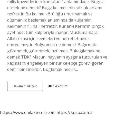
milis kuvvetlerinin komutanı” anlamındadır. Buguz
etmek ne demek? Bugz kelimesinin sözlük anlamı
nefrettir. Bu kelime kötülüğü unutmamak ve
düşmanlık beslemek anlamında da kullanılır.
Kelimenin fiil hali nefrettir. Kur’an-ı Kerim’in birçok
ayetinde, tüm kalpleriyle inanan Müslümanlara
Allah rızası için sevmeleri ve nefret etmeleri
emredilmiştir. Böğsümek ne demek? Bağırmak:
gücenmek, gücenmek, üzülmek. Bukağılamak ne
demek TDK? Macun, hayvanın ayağına tutturulan ve
kaçmasını engelleyen bir tür kelepçe görevi gören
demir bir zincirdir. Buglamak nedir?…
Buğlamak
Devamını okuyun
14 Yorum
Ne
Demek
https://www.emlakincele.com
https://kusu.com.tr