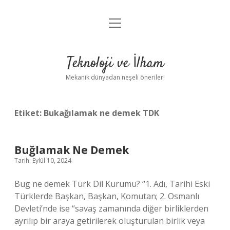
menüyü
Anasayfa
aç
Gizlilik Politikası
Teknoloji ve İlham
Yasal Uyarı
Mekanik dünyadan neşeli öneriler!
Hakkımızda
Etiket:
Bukağılamak ne demek TDK
Buğlamak Ne Demek
Tarih: Eylül 10, 2024
Bug ne demek Türk Dil Kurumu? “1. Adı, Tarihi Eski
Türklerde Başkan, Başkan, Komutan; 2. Osmanlı
Devleti’nde ise “savaş zamanında diğer birliklerden
ayrılıp bir araya getirilerek oluşturulan birlik veya