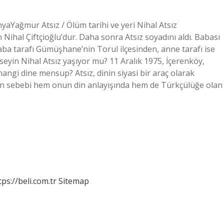
aYağmur Atsız / Ölüm tarihi ve yeri Nihal Atsız
Nihal Çiftçioğlu’dur. Daha sonra Atsız soyadını aldı. Babası
a tarafı Gümüşhane’nin Torul ilçesinden, anne tarafı ise
eyin Nihal Atsız yaşıyor mu? 11 Aralık 1975, İçerenköy,
 hangi dine mensup? Atsız, dinin siyasi bir araç olarak
inin sebebi hem onun din anlayışında hem de Türkçülüğe olan
tps://beli.com.tr
Sitemap