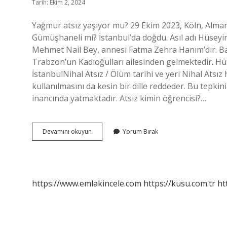
Tarih: Ekim 2, 2024
Yağmur atsız yaşıyor mu? 29 Ekim 2023, Köln, Almany
Gümüşhaneli mi? İstanbul’da doğdu. Asıl adı Hüseyin 
Mehmet Nail Bey, annesi Fatma Zehra Hanım’dır. Bab
Trabzon’un Kadıoğulları ailesinden gelmektedir. Hüs
İstanbulNihal Atsız / Ölüm tarihi ve yeri Nihal Atsız
kullanılmasını da kesin bir dille reddeder. Bu tepk
inancında yatmaktadır. Atsız kimin öğrencisi?…
Nihal
Devamını okuyun
Yorum Bırak
Atsız
Oğlu
Nerede
Yaşıyor
https://www.emlakincele.com
https://kusu.com.tr
ht