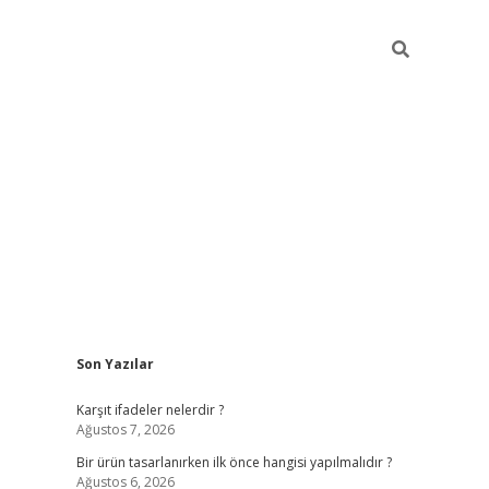
Sidebar
Son Yazılar
ilbet
Karşıt ifadeler nelerdir ?
Ağustos 7, 2026
Bir ürün tasarlanırken ilk önce hangisi yapılmalıdır ?
Ağustos 6, 2026