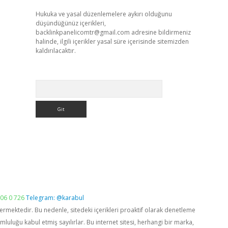
Hukuka ve yasal düzenlemelere aykırı olduğunu
düşündüğünüz içerikleri,
backlinkpanelicomtr@gmail.com
adresine bildirmeniz
halinde, ilgili içerikler yasal süre içerisinde sitemizden
kaldırılacaktır.
Arama
06 0 726
Telegram: @karabul
vermektedir. Bu nedenle, sitedeki içerikleri proaktif olarak denetleme
luğu kabul etmiş sayılırlar. Bu internet sitesi, herhangi bir marka,