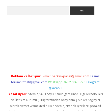
Arama
lbet
Reklam ve İletişim:
E-mail:
backlinkpaneli@gmail.com
Teams:
forumhizmeti@gmail.com
Whatsapp: 0262 606 0 726
Telegram:
@karabul
Yasal Uyarı:
Sitemiz, 5651 Sayılı Kanun gereğince Bilgi Teknolojileri
ve İletişim Kurumu (BTK) tarafından onaylanmış bir Yer Sağlayıcı
olarak hizmet vermektedir. Bu nedenle, sitedeki içerikleri proaktif