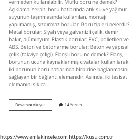
vermeden kullanılabilir. Muflu boru ne demek?
Açıklama: Yeraltı boru hatlarında atık su ve yağmur
suyunun taşınmasında kullanılan, montajı
yapılmamış, sızdırmaz borular. Boru tipleri nelerdir?
Metal borular: Siyah veya galvanizli çelik, demir,
bakır, alüminyum. Plastik borular: PVC, polietilen ve
ABS. Beton ve betonarme borular: Beton ve yapısal
çelik (takviye çeliği). Flanşlı boru ne demek? Flanş,
borunun ucuna kaynaklanmış cıvatalar kullanılarak
iki borunun boru hatlarında birbirine bağlanmasını
sağlayan bir bağlantı elemanıdır. Aslında, iki tesisat
elemanını sıkıca…
Mufsuz
Devamını okuyun
14 Yorum
Boru
Ne
Demek
https://www.emlakincele.com
https://kusu.com.tr