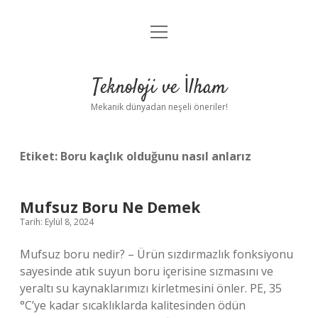
menüyü
Anasayfa
aç
Gizlilik Politikası
Teknoloji ve İlham
Yasal Uyarı
Mekanik dünyadan neşeli öneriler!
Hakkımızda
Etiket:
Boru kaçlık olduğunu nasıl anlarız
Mufsuz Boru Ne Demek
Tarih: Eylül 8, 2024
Mufsuz boru nedir? – Ürün sızdırmazlık fonksiyonu
sayesinde atık suyun boru içerisine sızmasını ve
yeraltı su kaynaklarımızı kirletmesini önler. PE, 35
°C’ye kadar sıcaklıklarda kalitesinden ödün