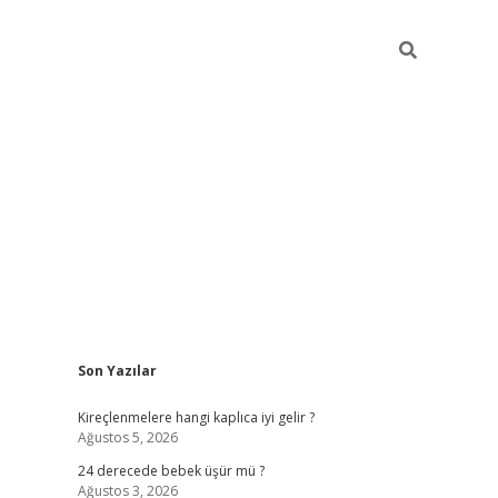
Sidebar
Son Yazılar
ilbet
Kireçlenmelere hangi kaplıca iyi gelir ?
Ağustos 5, 2026
24 derecede bebek üşür mü ?
Ağustos 3, 2026