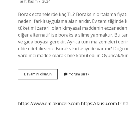
Tarih: Kasım 7, 2024
Borax eczanelerde kaç TL? Boraksın ortalama fiyatı 8
nedeni farklı uygulama alanlarıdır. Ev temizliğinde
tüketimi zararlı olan kimyasal maddenin eczaneden al
diğer alternatif ise boraksla slime yapmaktır. Bu tari
ve gıda boyası gerekir. Ayrıca tüm malzemeleri deri
elde edebilirsiniz. Boraks kırtasiyede var mı? Doğr
yardımcı madde olarak bile kabul edilir. Oyuncak/kı
Slime
Devamını okuyun
Yorum Bırak
Için
Boraks
Ne
Kadar
https://www.emlakincele.com
https://kusu.com.tr
ht