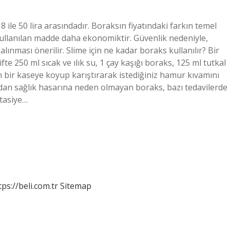
 ile 50 lira arasındadır. Boraksın fiyatındaki farkın temel
 kullanılan madde daha ekonomiktir. Güvenlik nedeniyle,
ınması önerilir. Slime için ne kadar boraks kullanılır? Bir
fte 250 ml sıcak ve ılık su, 1 çay kaşığı boraks, 125 ml tutkal
n bir kaseye koyup karıştırarak istediğiniz hamur kıvamını
udan sağlık hasarına neden olmayan boraks, bazı tedavilerde
rtasiye…
tps://beli.com.tr
Sitemap