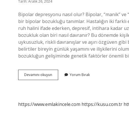
Tarih: Aralık 26, 2024
Bipolar depresyonu nasıl olur? Bipolar, “manik” ve “
bir bipolar bozukluğu tanımlar. Hastalığın iki farklı
ruh halini ifade ederken, depresif, intihara kadar 
bozukluk olan biri nasıl davranır? Bu dönemde kişiler
uykusuzluk, riskli davranışlar ve aşırı özgüven gibi b
belirtiler bireyin günlük yaşamını ve ilişkilerini olu
bozukluğun gelişiminde genetik faktörler önemli bir 
Bipolar
Devamını okuyun
Yorum Bırak
Depresyon
Nedir
https://www.emlakincele.com
https://kusu.com.tr
ht