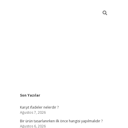
Sidebar
Son Yazılar
ilbet
Karşıt ifadeler nelerdir ?
Ağustos 7, 2026
Bir ürün tasarlanırken ilk önce hangisi yapılmalıdır ?
Ağustos 6, 2026