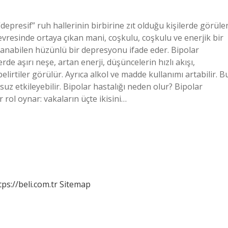
depresif” ruh hallerinin birbirine zıt olduğu kişilerde görüle
 evresinde ortaya çıkan mani, coşkulu, coşkulu ve enerjik bir
uzanabilen hüzünlü bir depresyonu ifade eder. Bipolar
de aşırı neşe, artan enerji, düşüncelerin hızlı akışı,
elirtiler görülür. Ayrıca alkol ve madde kullanımı artabilir. B
msuz etkileyebilir. Bipolar hastalığı neden olur? Bipolar
rol oynar: vakaların üçte ikisini…
tps://beli.com.tr
Sitemap