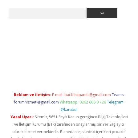
Arama
lbet
Reklam ve İletişim:
E-mail:
backlinkpaneli@gmail.com
Teams:
forumhizmeti@gmail.com
Whatsapp: 0262 606 0 726
Telegram:
@karabul
Yasal Uyarı:
Sitemiz, 5651 Sayılı Kanun gereğince Bilgi Teknolojileri
ve İletişim Kurumu (BTK) tarafından onaylanmış bir Yer Sağlayıcı
olarak hizmet vermektedir. Bu nedenle, sitedeki içerikleri proaktif