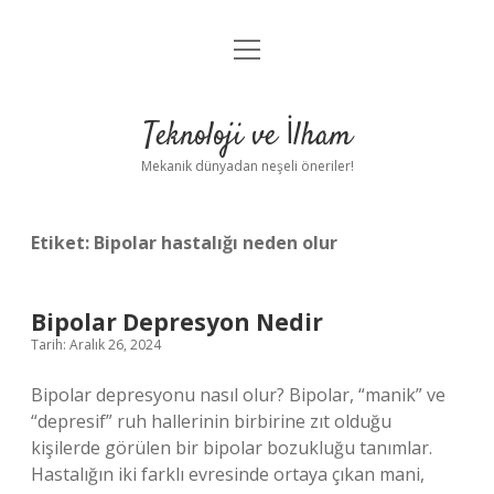
menüyü
Anasayfa
aç
Gizlilik Politikası
Teknoloji ve İlham
Yasal Uyarı
Mekanik dünyadan neşeli öneriler!
Hakkımızda
Etiket:
Bipolar hastalığı neden olur
Bipolar Depresyon Nedir
Tarih: Aralık 26, 2024
Bipolar depresyonu nasıl olur? Bipolar, “manik” ve
“depresif” ruh hallerinin birbirine zıt olduğu
kişilerde görülen bir bipolar bozukluğu tanımlar.
Hastalığın iki farklı evresinde ortaya çıkan mani,