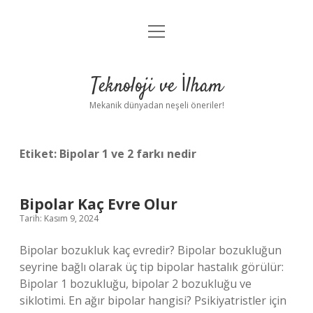
menüyü
Anasayfa
aç
Gizlilik Politikası
Teknoloji ve İlham
Yasal Uyarı
Mekanik dünyadan neşeli öneriler!
Hakkımızda
Etiket:
Bipolar 1 ve 2 farkı nedir
Bipolar Kaç Evre Olur
Tarih: Kasım 9, 2024
Bipolar bozukluk kaç evredir? Bipolar bozukluğun
seyrine bağlı olarak üç tip bipolar hastalık görülür:
Bipolar 1 bozukluğu, bipolar 2 bozukluğu ve
siklotimi. En ağır bipolar hangisi? Psikiyatristler için