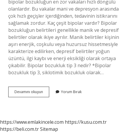
bipolar bozukluğun en zor vakaları hızlı döngülü
olanlardır. Bu vakalar mani ve depresyon arasında
çok hızlı geçişler içerdiğinden, tedavinin istikrarını
sağlamak zordur. Kaç çeşit bipolar vardır? Bipolar
bozukluğun belirtileri genellikle manik ve depresif
belirtiler olarak ikiye ayrılır. Manik belirtiler kişinin
aşırı enerjik, coşkulu veya huzursuz hissetmesiyle
karakterize edilirken, depresif belirtiler yoğun
üzüntü, ilgi kaybı ve enerji eksikliği olarak ortaya
çıkabilir. Bipolar bozukluk tip 3 nedir? *Bipolar
bozukluk tip 3, siklotimik bozukluk olarak…
Bipolar
Devamını okuyun
Yorum Bırak
Kaç
Evre
Olur
https://www.emlakincele.com
https://kusu.com.tr
https://beli.com.tr
Sitemap