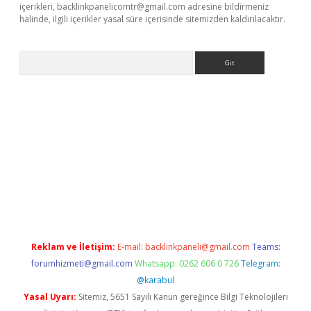
içerikleri,
backlinkpanelicomtr@gmail.com
adresine bildirmeniz
halinde, ilgili içerikler yasal süre içerisinde sitemizden kaldırılacaktır.
Arama
lbet
Reklam ve İletişim:
E-mail:
backlinkpaneli@gmail.com
Teams:
forumhizmeti@gmail.com
Whatsapp: 0262 606 0 726
Telegram:
@karabul
Yasal Uyarı:
Sitemiz, 5651 Sayılı Kanun gereğince Bilgi Teknolojileri