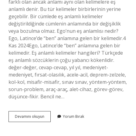
farklı olan ancak anlamı aynı olan kelimelere eş
anlamlı denir. Bu tür kelimeler birbirlerinin yerine
geçebilir. Bir cümlede eş anlamlı kelimeler
değiştirildiğinde cümlenin anlamında bir değişiklik
veya bozulma olmaz. Ego’nun eş anlamlısı nedir?
Ego, Latince’de “ben” anlamına gelen bir kelimedir.4
Kas 2024Ego, Latince’de “ben” anlamına gelen bir
kelimedir. Eş anlamlı kelimeler hangileri? Türkçede
eş anlamlı sözcüklerin çoğu yabancı kökenlidir.
değer-değer, cevap-cevap, yıl yıl, medeniyet-
medeniyet, fırsat-olasılık, acele-acil, deprem-zelzele,
kol-kol, misafir-misafir, sınav sınav, yöntem-yöntem,
sorun-problem, araç-araç, alet-cihaz, görev-görev,
düşünce-fikir. Bencil ne…
Bencil
Devamını okuyun
Yorum Bırak
Kelimesinin
Eş
Anlamlısı