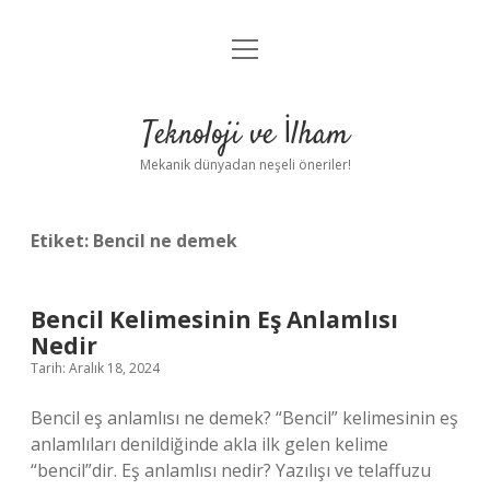
menüyü
Anasayfa
aç
Gizlilik Politikası
Teknoloji ve İlham
Yasal Uyarı
Mekanik dünyadan neşeli öneriler!
Hakkımızda
Etiket:
Bencil ne demek
Bencil Kelimesinin Eş Anlamlısı
Nedir
Tarih: Aralık 18, 2024
Bencil eş anlamlısı ne demek? “Bencil” kelimesinin eş
anlamlıları denildiğinde akla ilk gelen kelime
“bencil”dir. Eş anlamlısı nedir? Yazılışı ve telaffuzu