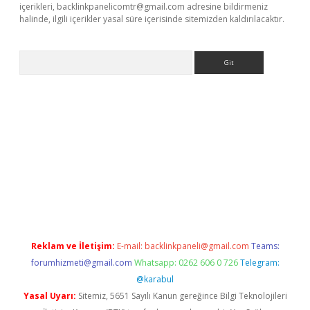
içerikleri,
backlinkpanelicomtr@gmail.com
adresine bildirmeniz
halinde, ilgili içerikler yasal süre içerisinde sitemizden kaldırılacaktır.
Arama
lbet
Reklam ve İletişim:
E-mail:
backlinkpaneli@gmail.com
Teams:
forumhizmeti@gmail.com
Whatsapp: 0262 606 0 726
Telegram:
@karabul
Yasal Uyarı:
Sitemiz, 5651 Sayılı Kanun gereğince Bilgi Teknolojileri