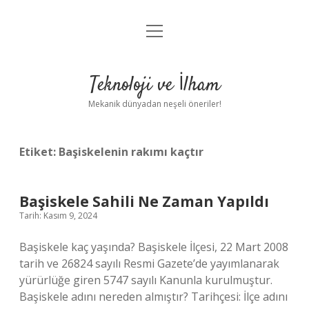
menüyü
Anasayfa
aç
Gizlilik Politikası
Teknoloji ve İlham
Yasal Uyarı
Mekanik dünyadan neşeli öneriler!
Hakkımızda
Etiket:
Başiskelenin rakımı kaçtır
Başiskele Sahili Ne Zaman Yapıldı
Tarih: Kasım 9, 2024
Başiskele kaç yaşında? Başiskele İlçesi, 22 Mart 2008
tarih ve 26824 sayılı Resmi Gazete’de yayımlanarak
yürürlüğe giren 5747 sayılı Kanunla kurulmuştur.
Başiskele adını nereden almıştır? Tarihçesi: İlçe adını