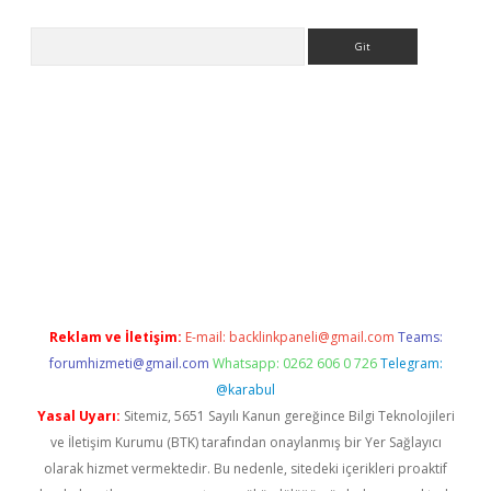
Arama
lbet
Reklam ve İletişim:
E-mail:
backlinkpaneli@gmail.com
Teams:
forumhizmeti@gmail.com
Whatsapp: 0262 606 0 726
Telegram:
@karabul
Yasal Uyarı:
Sitemiz, 5651 Sayılı Kanun gereğince Bilgi Teknolojileri
ve İletişim Kurumu (BTK) tarafından onaylanmış bir Yer Sağlayıcı
olarak hizmet vermektedir. Bu nedenle, sitedeki içerikleri proaktif