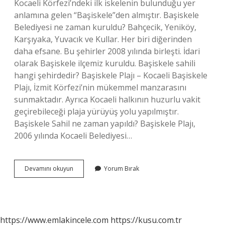
Kocaeli Körfezi’ndeki ilk iskelenin bulunduğu yer
anlamına gelen “Başiskele”den almıştır. Başiskele
Belediyesi ne zaman kuruldu? Bahçecik, Yeniköy,
Karşıyaka, Yuvacık ve Kullar. Her biri diğerinden
daha efsane. Bu şehirler 2008 yılında birleşti. İdari
olarak Başiskele ilçemiz kuruldu. Başiskele sahili
hangi şehirdedir? Başiskele Plajı – Kocaeli Başiskele
Plajı, İzmit Körfezi’nin mükemmel manzarasını
sunmaktadır. Ayrıca Kocaeli halkının huzurlu vakit
geçirebileceği plaja yürüyüş yolu yapılmıştır.
Başiskele Sahil ne zaman yapıldı? Başiskele Plajı,
2006 yılında Kocaeli Belediyesi…
Başiskele
Devamını okuyun
Yorum Bırak
Sahili
Ne
Zaman
Yapıldı
https://www.emlakincele.com
https://kusu.com.tr