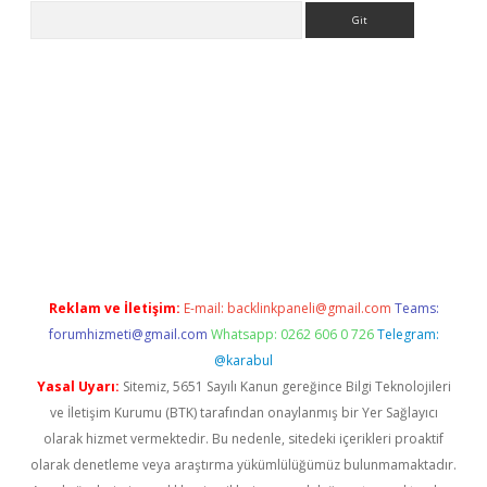
Arama
lbet
Reklam ve İletişim:
E-mail:
backlinkpaneli@gmail.com
Teams:
forumhizmeti@gmail.com
Whatsapp: 0262 606 0 726
Telegram:
@karabul
Yasal Uyarı:
Sitemiz, 5651 Sayılı Kanun gereğince Bilgi Teknolojileri
ve İletişim Kurumu (BTK) tarafından onaylanmış bir Yer Sağlayıcı
olarak hizmet vermektedir. Bu nedenle, sitedeki içerikleri proaktif
olarak denetleme veya araştırma yükümlülüğümüz bulunmamaktadır.