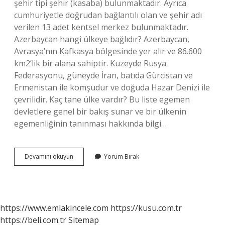
şehir tipi şehir (kasaba) bulunmaktadır. Ayrıca
cumhuriyetle doğrudan bağlantılı olan ve şehir adı
verilen 13 adet kentsel merkez bulunmaktadır.
Azerbaycan hangi ülkeye bağlıdır? Azerbaycan,
Avrasya’nın Kafkasya bölgesinde yer alır ve 86.600
km2’lik bir alana sahiptir. Kuzeyde Rusya
Federasyonu, güneyde İran, batıda Gürcistan ve
Ermenistan ile komşudur ve doğuda Hazar Denizi ile
çevrilidir. Kaç tane ülke vardır? Bu liste egemen
devletlere genel bir bakış sunar ve bir ülkenin
egemenliğinin tanınması hakkında bilgi…
Azerbaycanda
Devamını okuyun
Yorum Bırak
Kaç
Tane
Ülke
Var
https://www.emlakincele.com
https://kusu.com.tr
https://beli.com.tr
Sitemap