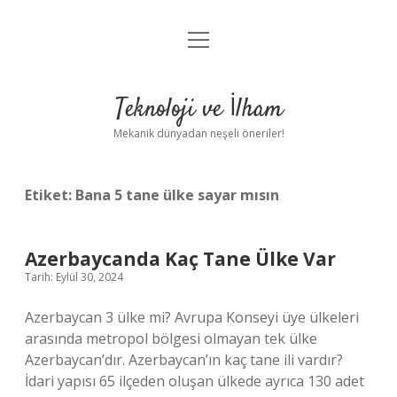
menüyü
Anasayfa
aç
Gizlilik Politikası
Teknoloji ve İlham
Yasal Uyarı
Mekanik dünyadan neşeli öneriler!
Hakkımızda
Etiket:
Bana 5 tane ülke sayar mısın
Azerbaycanda Kaç Tane Ülke Var
Tarih: Eylül 30, 2024
Azerbaycan 3 ülke mi? Avrupa Konseyi üye ülkeleri
arasında metropol bölgesi olmayan tek ülke
Azerbaycan’dır. Azerbaycan’ın kaç tane ili vardır?
İdari yapısı 65 ilçeden oluşan ülkede ayrıca 130 adet