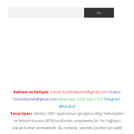
Arama
lbet
Reklam ve İletişim:
E-mail:
backlinkpaneli@gmail.com
Teams:
forumhizmeti@gmail.com
Whatsapp: 0262 606 0 726
Telegram:
@karabul
Yasal Uyarı:
Sitemiz, 5651 Sayılı Kanun gereğince Bilgi Teknolojileri
ve İletişim Kurumu (BTK) tarafından onaylanmış bir Yer Sağlayıcı
olarak hizmet vermektedir. Bu nedenle, sitedeki içerikleri proaktif