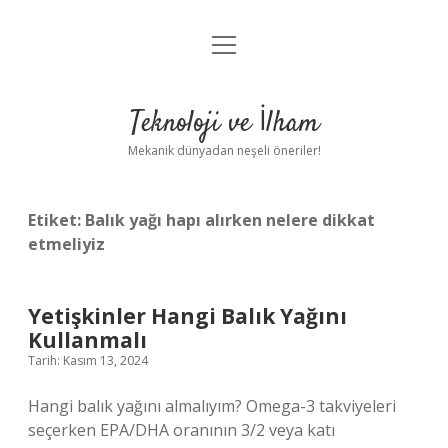
menüyü
Anasayfa
aç
Gizlilik Politikası
Teknoloji ve İlham
Yasal Uyarı
Mekanik dünyadan neşeli öneriler!
Hakkımızda
Etiket:
Balık yağı hapı alırken nelere dikkat
etmeliyiz
Yetişkinler Hangi Balık Yağını
Kullanmalı
Tarih: Kasım 13, 2024
Hangi balık yağını almalıyım? Omega-3 takviyeleri
seçerken EPA/DHA oranının 3/2 veya katı