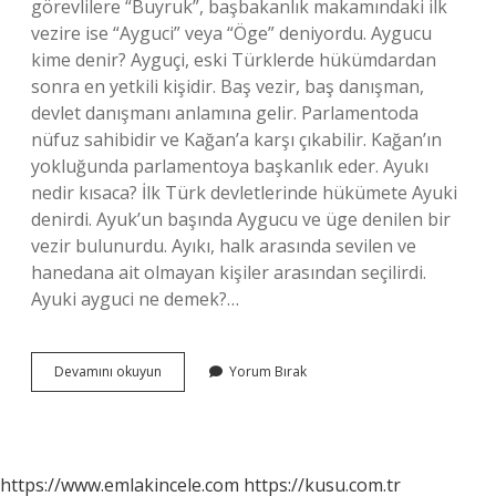
görevlilere “Buyruk”, başbakanlık makamındaki ilk
vezire ise “Ayguci” veya “Öge” deniyordu. Aygucu
kime denir? Ayguçi, eski Türklerde hükümdardan
sonra en yetkili kişidir. Baş vezir, baş danışman,
devlet danışmanı anlamına gelir. Parlamentoda
nüfuz sahibidir ve Kağan’a karşı çıkabilir. Kağan’ın
yokluğunda parlamentoya başkanlık eder. Ayukı
nedir kısaca? İlk Türk devletlerinde hükümete Ayuki
denirdi. Ayuk’un başında Aygucu ve üge denilen bir
vezir bulunurdu. Ayıkı, halk arasında sevilen ve
hanedana ait olmayan kişiler arasından seçilirdi.
Ayuki ayguci ne demek?…
Aygucı
Devamını okuyun
Yorum Bırak
Anlamı
Nedir
https://www.emlakincele.com
https://kusu.com.tr