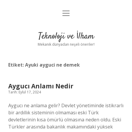
menüyü
Anasayfa
aç
Gizlilik Politikası
Teknoloji ve İlham
Yasal Uyarı
Mekanik dünyadan neşeli öneriler!
Hakkımızda
Etiket:
Ayuki ayguci ne demek
Aygucı Anlamı Nedir
Tarih: Eylül 17, 2024
Aygucı ne anlama gelir? Devlet yönetiminde istikrarlı
bir ardıllık sisteminin olmaması eski Türk
devletlerinin kısa ömürlü olmasına neden oldu. Eski
Türkler arasında bakanlık makamındaki yüksek