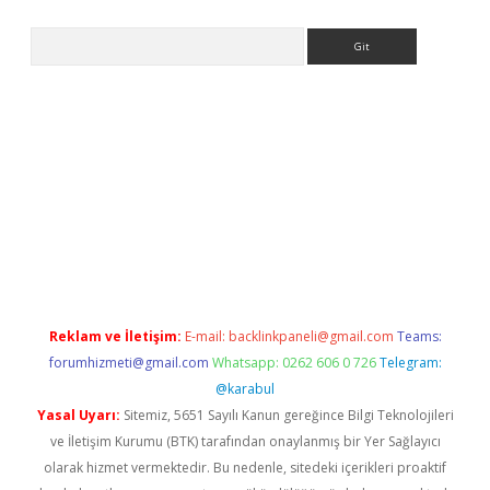
Arama
lbet
Reklam ve İletişim:
E-mail:
backlinkpaneli@gmail.com
Teams:
forumhizmeti@gmail.com
Whatsapp: 0262 606 0 726
Telegram:
@karabul
Yasal Uyarı:
Sitemiz, 5651 Sayılı Kanun gereğince Bilgi Teknolojileri
ve İletişim Kurumu (BTK) tarafından onaylanmış bir Yer Sağlayıcı
olarak hizmet vermektedir. Bu nedenle, sitedeki içerikleri proaktif