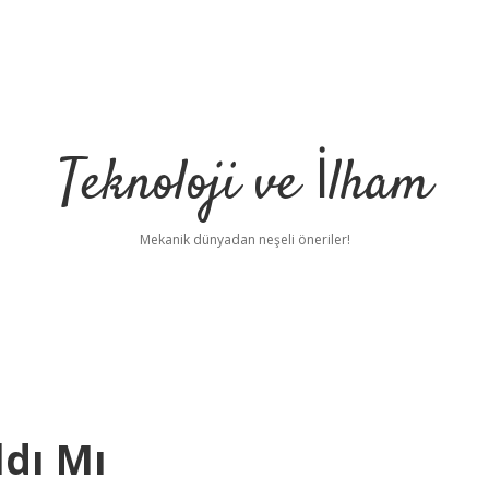
Teknoloji ve İlham
Mekanik dünyadan neşeli öneriler!
ldı Mı