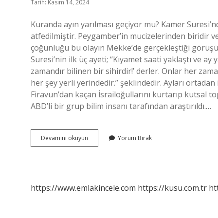
Tarih: Kasım 14, 2024
Kuranda ayın yarılması geçiyor mu? Kamer Suresi’nde
atfedilmiştir. Peygamber’in mucizelerinden biridir
çoğunluğu bu olayın Mekke’de gerçekleştiği görüşü
Suresi’nin ilk üç ayeti; “Kıyamet saati yaklaştı ve ay
zamandır bilinen bir sihirdir!’ derler. Onlar her za
her şey yerli yerindedir.” şeklindedir. Ayları ortad
Firavun’dan kaçan İsrailoğullarını kurtarıp kutsal t
ABD’li bir grup bilim insanı tarafından araştırıldı.…
Kurana
Devamını okuyun
Yorum Bırak
Göre
Ay
Yarıldı
Mı
https://www.emlakincele.com
https://kusu.com.tr
ht