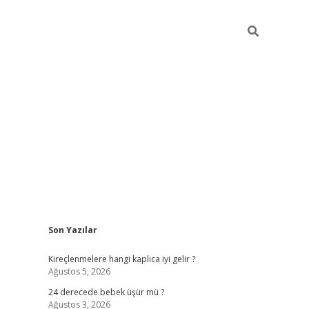
Sidebar
Son Yazılar
ilbet
Kireçlenmelere hangi kaplıca iyi gelir ?
Ağustos 5, 2026
24 derecede bebek üşür mü ?
Ağustos 3, 2026