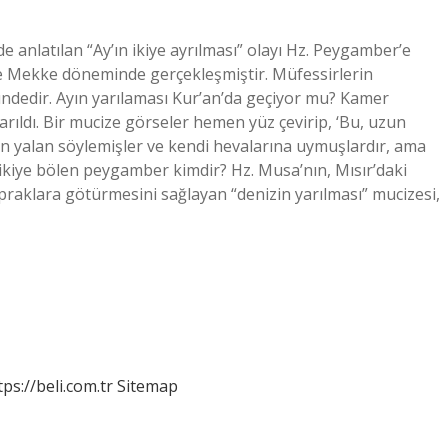
 anlatılan “Ay’ın ikiye ayrılması” olayı Hz. Peygamber’e
 ve Mekke döneminde gerçekleşmiştir. Müfessirlerin
ndedir. Ayın yarılaması Kur’an’da geçiyor mu? Kamer
 yarıldı. Bir mucize görseler hemen yüz çevirip, ‘Bu, uzun
man yalan söylemişler ve kendi hevalarına uymuşlardır, ama
an ikiye bölen peygamber kimdir? Hz. Musa’nın, Mısır’daki
opraklara götürmesini sağlayan “denizin yarılması” mucizesi,
tps://beli.com.tr
Sitemap