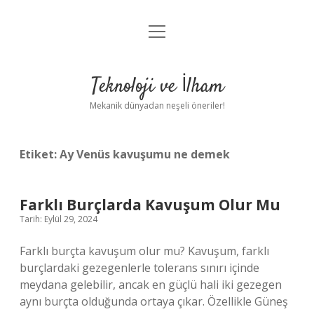
menüyü
Anasayfa
aç
Gizlilik Politikası
Teknoloji ve İlham
Yasal Uyarı
Mekanik dünyadan neşeli öneriler!
Hakkımızda
Etiket:
Ay Venüs kavuşumu ne demek
Farklı Burçlarda Kavuşum Olur Mu
Tarih: Eylül 29, 2024
Farklı burçta kavuşum olur mu? Kavuşum, farklı
burçlardaki gezegenlerle tolerans sınırı içinde
meydana gelebilir, ancak en güçlü hali iki gezegen
aynı burçta olduğunda ortaya çıkar. Özellikle Güneş