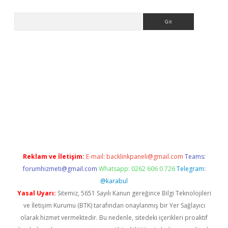
Arama
t
Reklam ve İletişim:
E-mail:
backlinkpaneli@gmail.com
Teams:
forumhizmeti@gmail.com
Whatsapp: 0262 606 0 726
Telegram:
@karabul
Yasal Uyarı:
Sitemiz, 5651 Sayılı Kanun gereğince Bilgi Teknolojileri
ve İletişim Kurumu (BTK) tarafından onaylanmış bir Yer Sağlayıcı
olarak hizmet vermektedir. Bu nedenle, sitedeki içerikleri proaktif