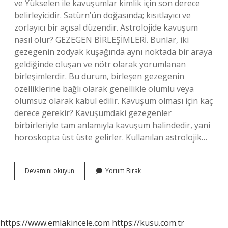
ve Yükselen ile kavuşumlar kimlik için son derece
belirleyicidir. Satürn’ün doğasında; kısıtlayıcı ve
zorlayıcı bir açısal düzendir. Astrolojide kavuşum
nasıl olur? GEZEGEN BİRLEŞİMLERİ. Bunlar, iki
gezegenin zodyak kuşağında aynı noktada bir araya
geldiğinde oluşan ve nötr olarak yorumlanan
birleşimlerdir. Bu durum, birleşen gezegenin
özelliklerine bağlı olarak genellikle olumlu veya
olumsuz olarak kabul edilir. Kavuşum olması için kaç
derece gerekir? Kavuşumdaki gezegenler
birbirleriyle tam anlamıyla kavuşum halindedir, yani
horoskopta üst üste gelirler. Kullanılan astrolojik…
Farklı
Devamını okuyun
Yorum Bırak
Burçlarda
Kavuşum
Olur
Mu
https://www.emlakincele.com
https://kusu.com.tr