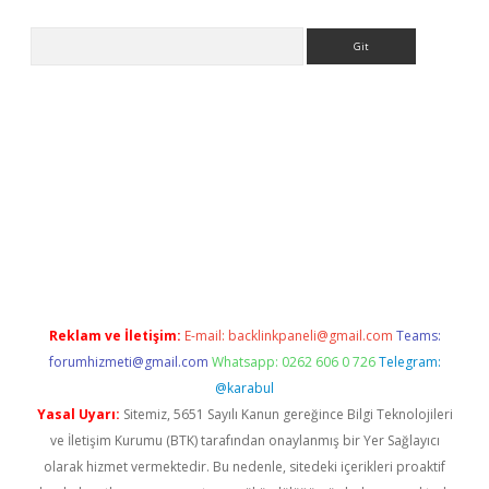
Arama
t
Reklam ve İletişim:
E-mail:
backlinkpaneli@gmail.com
Teams:
forumhizmeti@gmail.com
Whatsapp: 0262 606 0 726
Telegram:
@karabul
Yasal Uyarı:
Sitemiz, 5651 Sayılı Kanun gereğince Bilgi Teknolojileri
ve İletişim Kurumu (BTK) tarafından onaylanmış bir Yer Sağlayıcı
olarak hizmet vermektedir. Bu nedenle, sitedeki içerikleri proaktif