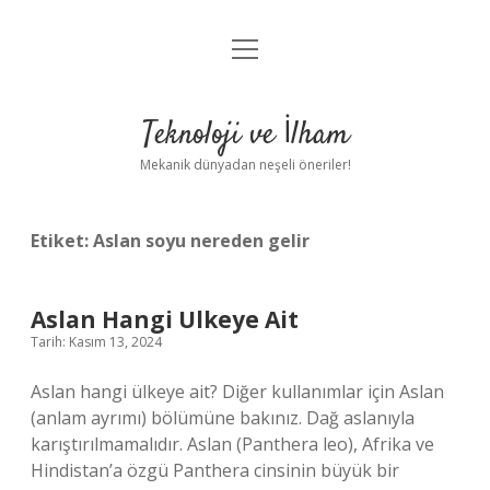
menüyü
Anasayfa
aç
Gizlilik Politikası
Teknoloji ve İlham
Yasal Uyarı
Mekanik dünyadan neşeli öneriler!
Hakkımızda
Etiket:
Aslan soyu nereden gelir
Aslan Hangi Ulkeye Ait
Tarih: Kasım 13, 2024
Aslan hangi ülkeye ait? Diğer kullanımlar için Aslan
(anlam ayrımı) bölümüne bakınız. Dağ aslanıyla
karıştırılmamalıdır. Aslan (Panthera leo), Afrika ve
Hindistan’a özgü Panthera cinsinin büyük bir