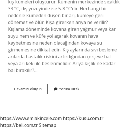
kış kümeleri oluşturur. Kümenin merkezinde sıcaklık
33 °C, dış yüzeyinde ise 5-8 °C’dir. Herhangi bir
nedenle kümeden düşen bir arı, kümeye geri
dönemez ve ölür. Kışa girerken arıya ne verilir?
Kışlama döneminde kovana giren yağmur veya kar
suyu nem ve küfe yol açarak kovanın hava
kaybetmesine neden olacağından kovaya su
girmemesine dikkat edin. Kış aylarında sıvı besleme
arılarda hastalık riskini artırdığından çerçeve bal
veya arı keki ile beslenmelidir. Arıya kışlık ne kadar
bal bırakılır?…
Bal
Devamını okuyun
Yorum Bırak
Arılarını
Kışa
Nasıl
Hazırlanır
https://www.emlakincele.com
https://kusu.com.tr
https://beli.com.tr
Sitemap