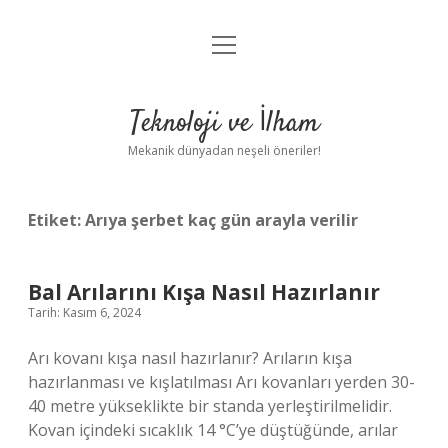
menüyü
Anasayfa
aç
Gizlilik Politikası
Teknoloji ve İlham
Yasal Uyarı
Mekanik dünyadan neşeli öneriler!
Hakkımızda
Etiket:
Arıya şerbet kaç gün arayla verilir
Bal Arılarını Kışa Nasıl Hazırlanır
Tarih: Kasım 6, 2024
Arı kovanı kışa nasıl hazırlanır? Arıların kışa
hazırlanması ve kışlatılması Arı kovanları yerden 30-
40 metre yükseklikte bir standa yerleştirilmelidir.
Kovan içindeki sıcaklık 14 °C’ye düştüğünde, arılar