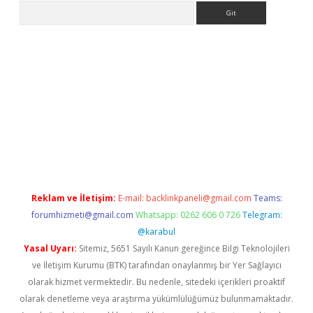
Arama
lbet
Reklam ve İletişim:
E-mail:
backlinkpaneli@gmail.com
Teams:
forumhizmeti@gmail.com
Whatsapp: 0262 606 0 726
Telegram:
@karabul
Yasal Uyarı:
Sitemiz, 5651 Sayılı Kanun gereğince Bilgi Teknolojileri
ve İletişim Kurumu (BTK) tarafından onaylanmış bir Yer Sağlayıcı
olarak hizmet vermektedir. Bu nedenle, sitedeki içerikleri proaktif
olarak denetleme veya araştırma yükümlülüğümüz bulunmamaktadır.