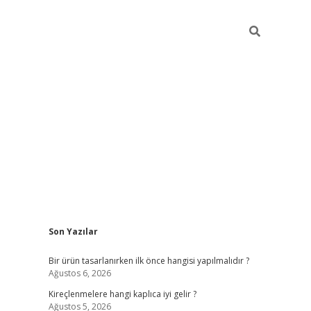
Sidebar
Son Yazılar
ilbet
Bir ürün tasarlanırken ilk önce hangisi yapılmalıdır ?
Ağustos 6, 2026
Kireçlenmelere hangi kaplıca iyi gelir ?
Ağustos 5, 2026