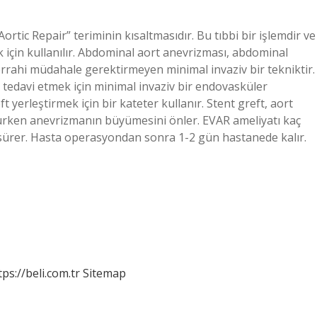
rtic Repair” teriminin kısaltmasıdır. Bu tıbbi bir işlemdir ve
 için kullanılır. Abdominal aort anevrizması, abdominal
rrahi müdahale gerektirmeyen minimal invaziv bir tekniktir.
ı tedavi etmek için minimal invaziv bir endovasküler
yerleştirmek için bir kateter kullanır. Stent greft, aort
lurken anevrizmanın büyümesini önler. EVAR ameliyatı kaç
 sürer. Hasta operasyondan sonra 1-2 gün hastanede kalır.
tps://beli.com.tr
Sitemap