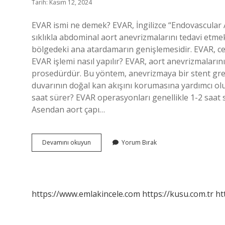
Tarih: Kasım 12, 2024
EVAR ismi ne demek? EVAR, İngilizce “Endovascular Ao
sıklıkla abdominal aort anevrizmalarını tedavi etmek
bölgedeki ana atardamarın genişlemesidir. EVAR, ce
EVAR işlemi nasıl yapılır? EVAR, aort anevrizmaların
prosedürdür. Bu yöntem, anevrizmaya bir stent greft 
duvarının doğal kan akışını korumasına yardımcı o
saat sürer? EVAR operasyonları genellikle 1-2 saat
Asendan aort çapı…
Evar
Devamını okuyun
Yorum Bırak
Açılımı
Nedir
https://www.emlakincele.com
https://kusu.com.tr
ht