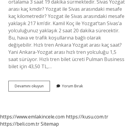
ortalama 3 saat 19 dakika sürmektedir. Sivas Yozgat
arası kaç kmdir? Yozgat ile Sivas arasındaki mesafe
kaç kilometredir? Yozgat ile Sivas arasındaki mesafe
yaklaşık 217 km’dir. Kamil Koç ile Yozgat’tan Sivas’a
yolculuğunuz yaklaşık 2 saat 20 dakika sürecektir.
Bu, hava ve trafik koşullarına bağlı olarak
değişebilir. Hızlı tren Ankara Yozgat arası kaç saat?
Yani Ankara-Yozgat arası hızlı tren yolculuğu 1,5
saat sürüyor. Hızlı tren bilet ücreti Pulman Business
bilet için 43,50 TL,…
Ankara
Devamını okuyun
Yorum Bırak
Ve
Yozgat
Arası
Kaç
Km
https://www.emlakincele.com
https://kusu.com.tr
https://beli.com.tr
Sitemap