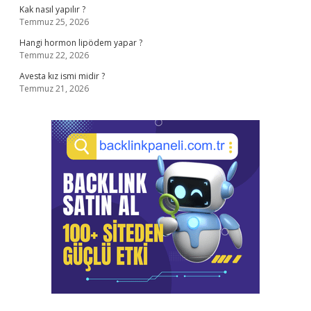
Kak nasıl yapılır ?
Temmuz 25, 2026
Hangi hormon lipödem yapar ?
Temmuz 22, 2026
Avesta kız ismi midir ?
Temmuz 21, 2026