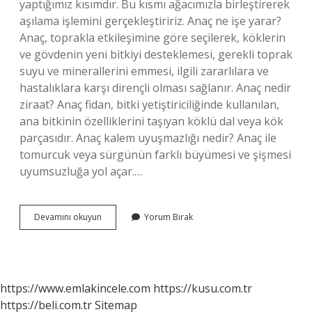
yaptığımız kısımdır. Bu kısmı ağacımızla birleştirerek
aşılama işlemini gerçekleştiririz. Anaç ne işe yarar?
Anaç, toprakla etkileşimine göre seçilerek, köklerin
ve gövdenin yeni bitkiyi desteklemesi, gerekli toprak
suyu ve minerallerini emmesi, ilgili zararlılara ve
hastalıklara karşı dirençli olması sağlanır. Anaç nedir
ziraat? Anaç fidan, bitki yetiştiriciliğinde kullanılan,
ana bitkinin özelliklerini taşıyan köklü dal veya kök
parçasıdır. Anaç kalem uyuşmazlığı nedir? Anaç ile
tomurcuk veya sürgünün farklı büyümesi ve şişmesi
uyumsuzluğa yol açar.…
Anaç
Devamını okuyun
Yorum Bırak
Aşı
Ne
Demek
https://www.emlakincele.com
https://kusu.com.tr
https://beli.com.tr
Sitemap