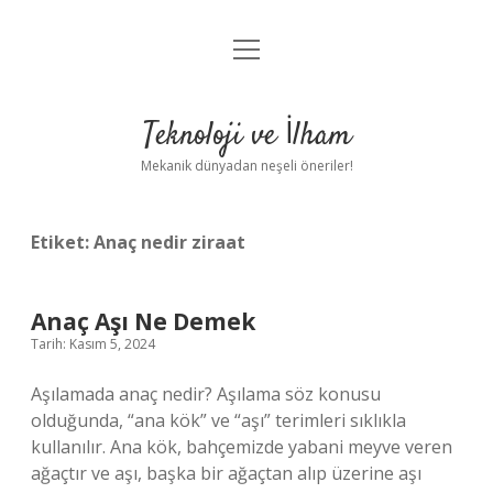
menüyü
Anasayfa
aç
Gizlilik Politikası
Teknoloji ve İlham
Yasal Uyarı
Mekanik dünyadan neşeli öneriler!
Hakkımızda
Etiket:
Anaç nedir ziraat
Anaç Aşı Ne Demek
Tarih: Kasım 5, 2024
Aşılamada anaç nedir? Aşılama söz konusu
olduğunda, “ana kök” ve “aşı” terimleri sıklıkla
kullanılır. Ana kök, bahçemizde yabani meyve veren
ağaçtır ve aşı, başka bir ağaçtan alıp üzerine aşı