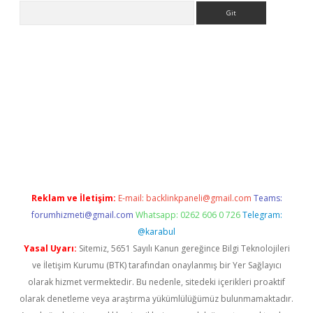
Arama
et
Reklam ve İletişim:
E-mail:
backlinkpaneli@gmail.com
Teams:
forumhizmeti@gmail.com
Whatsapp: 0262 606 0 726
Telegram:
@karabul
Yasal Uyarı:
Sitemiz, 5651 Sayılı Kanun gereğince Bilgi Teknolojileri
ve İletişim Kurumu (BTK) tarafından onaylanmış bir Yer Sağlayıcı
olarak hizmet vermektedir. Bu nedenle, sitedeki içerikleri proaktif
olarak denetleme veya araştırma yükümlülüğümüz bulunmamaktadır.