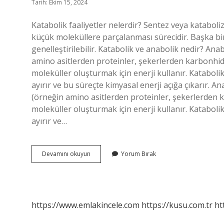
Tarih: Ekim 15, 2024
Katabolik faaliyetler nelerdir? Sentez veya katabol
küçük moleküllere parçalanması sürecidir. Başka bir
genelleştirilebilir. Katabolik ve anabolik nedir? An
amino asitlerden proteinler, şekerlerden karbonhidr
moleküller oluşturmak için enerji kullanır. Kataboli
ayırır ve bu süreçte kimyasal enerji açığa çıkarır. A
(örneğin amino asitlerden proteinler, şekerlerden k
moleküller oluşturmak için enerji kullanır. Kataboli
ayırır ve…
Anabolik
Devamını okuyun
Yorum Bırak
Ve
Katabolik
Faaliyetler
Nelerdir
https://www.emlakincele.com
https://kusu.com.tr
ht