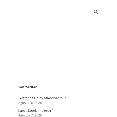
Sidebar
Son Yazılar
ilbet
Telefonda Dolby Atmos var mı ?
Ağustos 8, 2026
Karşıt ifadeler nelerdir ?
Ağustos 7, 2026