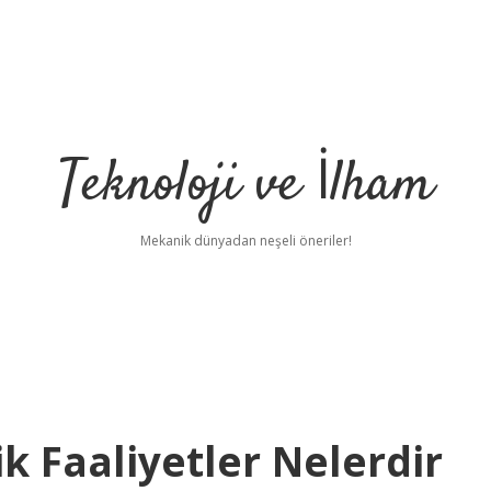
Teknoloji ve İlham
Mekanik dünyadan neşeli öneriler!
k Faaliyetler Nelerdir