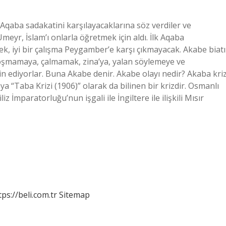
k Aqaba sadakatini karşılayacaklarına söz verdiler ve
yr, İslam’ı onlarla öğretmek için aldı. İlk Aqaba
k, iyi bir çalışma Peygamber’e karşı çıkmayacak. Akabe biatı
koşmamaya, çalmamak, zina’ya, yalan söylemeye ve
 ediyorlar. Buna Akabe denir. Akabe olayı nedir? Akaba kriz
 “Taba Krizi (1906)” olarak da bilinen bir krizdir. Osmanlı
z İmparatorluğu’nun işgali ile İngiltere ile ilişkili Mısır
tps://beli.com.tr
Sitemap