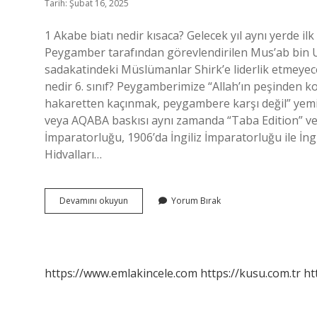
Tarih: Şubat 16, 2025
1 Akabe biatı nedir kısaca? Gelecek yıl aynı yerde il
Peygamber tarafından görevlendirilen Mus’ab bin Ume
sadakatindeki Müslümanlar Shirk’e liderlik etmeyece
nedir 6. sınıf? Peygamberimize “Allah’ın peşinden 
hakaretten kaçınmak, peygambere karşı değil” yemin
veya AQABA baskısı aynı zamanda “Taba Edition” veya
İmparatorluğu, 1906’da İngiliz İmparatorluğu ile İngili
Hidvalları…
Akabe
Devamını okuyun
Yorum Bırak
Biatı
Nedir
Çok
Kısa
https://www.emlakincele.com
https://kusu.com.tr
ht