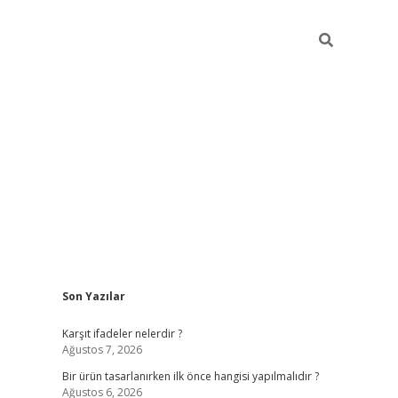
Sidebar
Son Yazılar
ilbet
Karşıt ifadeler nelerdir ?
Ağustos 7, 2026
Bir ürün tasarlanırken ilk önce hangisi yapılmalıdır ?
Ağustos 6, 2026