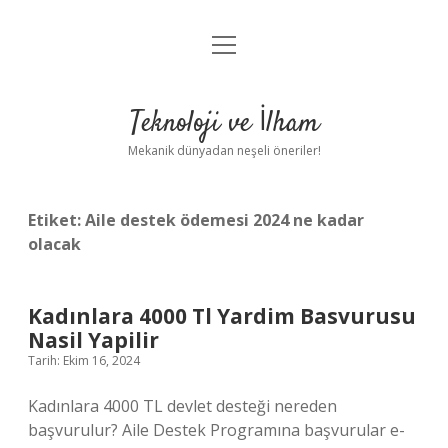
menüyü
Anasayfa
aç
Gizlilik Politikası
Teknoloji ve İlham
Yasal Uyarı
Mekanik dünyadan neşeli öneriler!
Hakkımızda
Etiket:
Aile destek ödemesi 2024 ne kadar
olacak
Kadınlara 4000 Tl Yardim Basvurusu
Nasil Yapilir
Tarih: Ekim 16, 2024
Kadınlara 4000 TL devlet desteği nereden
başvurulur? Aile Destek Programına başvurular e-