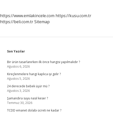
Yardim
Basvurusu
Nasil
https://www.emlakincele.com
https://kusu.com.tr
Yapilir
https://beli.com.tr
Sitemap
Sidebar
Son Yazılar
Bir ürün tasarlanırken ilk önce hangisi yapılmalıdır ?
Ağustos 6, 2026
Kireçlenmelere hangi kaplıca iyi gelir ?
Ağustos 5, 2026
24 derecede bebek üşür mü ?
Ağustos 3, 2026
Şamandıra suyu nasıl keser ?
Temmuz 30, 2026
TCDD emanet dolabı ücreti ne kadar ?