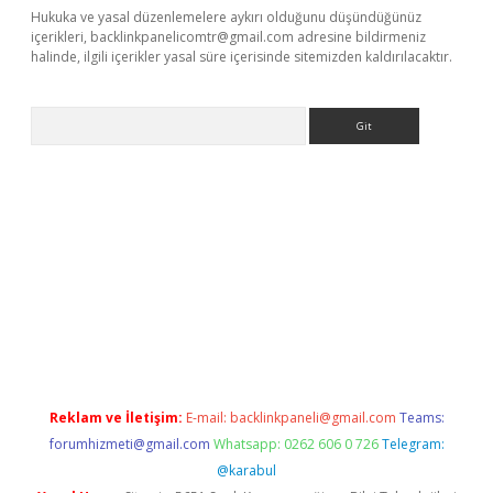
Hukuka ve yasal düzenlemelere aykırı olduğunu düşündüğünüz
içerikleri,
backlinkpanelicomtr@gmail.com
adresine bildirmeniz
halinde, ilgili içerikler yasal süre içerisinde sitemizden kaldırılacaktır.
Arama
lbet
Reklam ve İletişim:
E-mail:
backlinkpaneli@gmail.com
Teams:
forumhizmeti@gmail.com
Whatsapp: 0262 606 0 726
Telegram:
@karabul