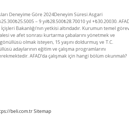
aşları Deneyime Göre 2024Deneyim Süresi Asgari
25.300₺25.5005 – 9 yıl₺28.500₺28.70010 yıl +₺30.20030. AFA
İçişleri Bakanlığı’nın yetkisi altındadır. Kurumun temel görev
halesi ve afet sonrası kurtarma çabalarını yönetmek ve
 gönüllüsü olmak isteyen, 15 yaşını doldurmuş ve T.C.
üllüsü adaylarının eğitim ve çalışma programlarını
erekmektedir. AFAD’da çalışmak için hangi bölüm okunmalı?
tps://beli.com.tr
Sitemap