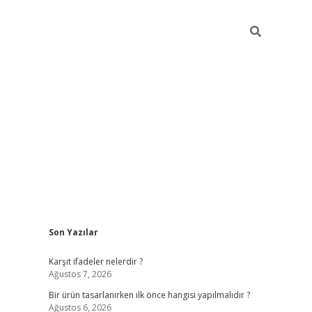
Sidebar
Son Yazılar
ilbet
Karşıt ifadeler nelerdir ?
Ağustos 7, 2026
Bir ürün tasarlanırken ilk önce hangisi yapılmalıdır ?
Ağustos 6, 2026