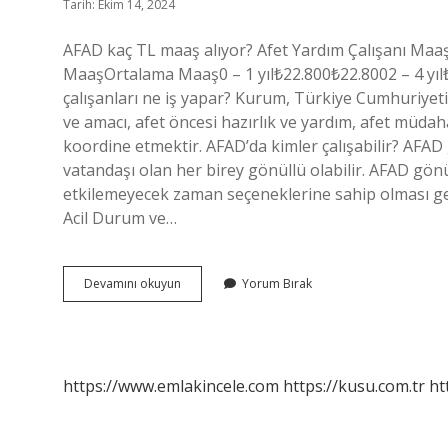
Tarih: Ekim 14, 2024
AFAD kaç TL maaş alıyor? Afet Yardım Çalışanı Ma
MaaşOrtalama Maaş0 – 1 yıl₺22.800₺22.8002 – 4 yıl₺
çalışanları ne iş yapar? Kurum, Türkiye Cumhuriyeti 
ve amacı, afet öncesi hazırlık ve yardım, afet müda
koordine etmektir. AFAD’da kimler çalışabilir? AFAD
vatandaşı olan her birey gönüllü olabilir. AFAD gön
etkilemeyecek zaman seçeneklerine sahip olması g
Acil Durum ve…
Afad
Devamını okuyun
Yorum Bırak
Bayan
Ne
Is
Yapar
https://www.emlakincele.com
https://kusu.com.tr
ht