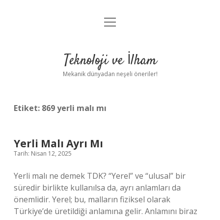
menüyü
Anasayfa
aç
Gizlilik Politikası
Teknoloji ve İlham
Yasal Uyarı
Mekanik dünyadan neşeli öneriler!
Hakkımızda
Etiket:
869 yerli malı mı
Yerli Malı Ayrı Mı
Tarih: Nisan 12, 2025
Yerli malı ne demek TDK? “Yerel” ve “ulusal” bir
süredir birlikte kullanılsa da, ayrı anlamları da
önemlidir. Yerel; bu, malların fiziksel olarak
Türkiye’de üretildiği anlamına gelir. Anlamını biraz