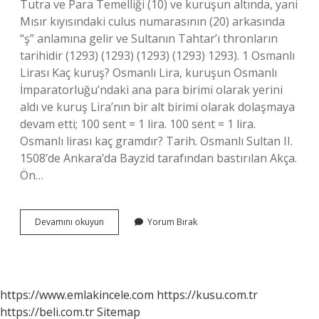
Tutra ve Para Temelliği (10) ve kuruşun altında, yani
Mısır kıyısındaki culus numarasının (20) arkasında
“ş” anlamına gelir ve Sultanın Tahtar’ı thronların
tarihidir (1293) (1293) (1293) (1293) 1293). 1 Osmanlı
Lirası Kaç kuruş? Osmanlı Lira, kuruşun Osmanlı
İmparatorluğu’ndaki ana para birimi olarak yerini
aldı ve kuruş Lira’nın bir alt birimi olarak dolaşmaya
devam etti; 100 sent = 1 lira. 100 sent = 1 lira.
Osmanlı lirası kaç gramdır? Tarih. Osmanlı Sultan II.
1508’de Ankara’da Bayzid tarafından bastırılan Akça.
Ön…
Osmanlı
Devamını okuyun
Yorum Bırak
2
Kuruş
Kaç
Gram
https://www.emlakincele.com
https://kusu.com.tr
https://beli.com.tr
Sitemap