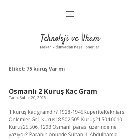
menüyü
Anasayfa
aç
Gizlilik Politikası
Teknoloji ve İlham
Yasal Uyarı
Mekanik dünyadan neşeli öneriler!
Hakkımızda
Etiket:
75 kuruş Var mı
Osmanlı 2 Kuruş Kaç Gram
Tarih: Şubat 20, 2025
1 kuruş kaç gramdır? 1928-1945KuperiteKekniars
Önlemler Gr1 Kuruş18.502.505 Kuruş21.504.0010
Kuruş25.506. 1293 Osmanlı parası üzerinde ne
yazıyor? Paranın önünde Sultan II. Abdulhamid