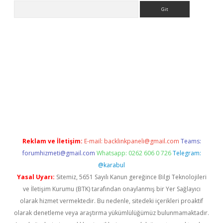
Arama
ilbet
Reklam ve İletişim:
E-mail:
backlinkpaneli@gmail.com
Teams:
forumhizmeti@gmail.com
Whatsapp: 0262 606 0 726
Telegram:
@karabul
Yasal Uyarı:
Sitemiz, 5651 Sayılı Kanun gereğince Bilgi Teknolojileri
ve İletişim Kurumu (BTK) tarafından onaylanmış bir Yer Sağlayıcı
olarak hizmet vermektedir. Bu nedenle, sitedeki içerikleri proaktif
olarak denetleme veya araştırma yükümlülüğümüz bulunmamaktadır.