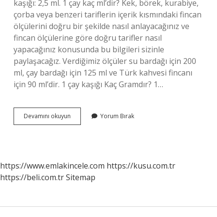
kaşığı: 2,5 ml. 1 çay kaç ml’dir? Kek, börek, kurabiye,
çorba veya benzeri tariflerin içerik kısmındaki fincan
ölçülerini doğru bir şekilde nasıl anlayacağınız ve
fincan ölçülerine göre doğru tarifler nasıl
yapacağınız konusunda bu bilgileri sizinle
paylaşacağız. Verdiğimiz ölçüler su bardağı için 200
ml, çay bardağı için 125 ml ve Türk kahvesi fincanı
için 90 ml’dir. 1 çay kaşığı Kaç Gramdır? 1…
1
Devamını okuyun
Yorum Bırak
Çay
Kaşığı
Kaç
Ml
Dir
https://www.emlakincele.com
https://kusu.com.tr
https://beli.com.tr
Sitemap