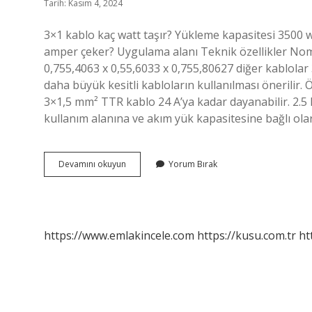
Tarih: Kasım 4, 2024
3×1 kablo kaç watt taşır? Yükleme kapasitesi 3500 w
amper çeker? Uygulama alanı Teknik özellikler Nomin
0,755,4063 x 0,55,6033 x 0,755,80627 diğer kablola
daha büyük kesitli kabloların kullanılması önerilir. 
3×1,5 mm² TTR kablo 24 A’ya kadar dayanabilir. 2.5 
kullanım alanına ve akım yük kapasitesine bağlı ola
3X1
Devamını okuyun
Yorum Bırak
Ttr
Kablo
Kaç
Amper
Çeker
https://www.emlakincele.com
https://kusu.com.tr
ht