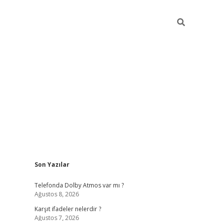
Sidebar
Son Yazılar
ilbet
Telefonda Dolby Atmos var mı ?
Ağustos 8, 2026
Karşıt ifadeler nelerdir ?
Ağustos 7, 2026