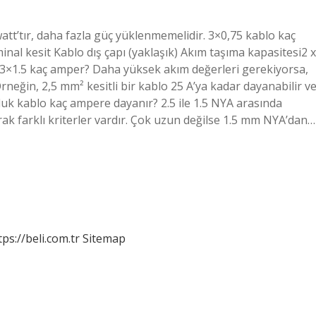
att’tır, daha fazla güç yüklenmemelidir. 3×0,75 kablo kaç
al kesit Kablo dış çapı (yaklaşık) Akım taşıma kapasitesi2 x
r 3×1.5 kaç amper? Daha yüksek akım değerleri gerekiyorsa,
Örneğin, 2,5 mm² kesitli bir kablo 25 A’ya kadar dayanabilir v
luk kablo kaç ampere dayanır? 2.5 ile 1.5 NYA arasında
rak farklı kriterler vardır. Çok uzun değilse 1.5 mm NYA’dan…
tps://beli.com.tr
Sitemap