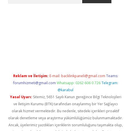
et
Reklam ve İletişim:
E-mail:
backlinkpaneli@gmail.com
Teams:
forumhizmeti@gmail.com
Whatsapp: 0262 606 0 726
Telegram:
@karabul
Yasal Uyarı:
Sitemiz, 5651 Sayılı Kanun gereğince Bilgi Teknolojileri
ve İletişim Kurumu (BTK) tarafından onaylanmış bir Yer Sağlayıcı
olarak hizmet vermektedir. Bu nedenle, sitedeki içerikleri proaktif
olarak denetleme veya araştırma yükümlülüğümüz bulunmamaktadır.
Ancak, üyelerimiz yazdıkları içeriklerin sorumluluğunu taşımakta olup,