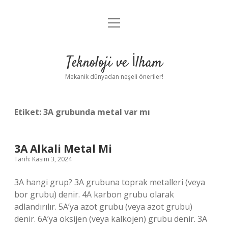
menüyü
Anasayfa
aç
Gizlilik Politikası
Teknoloji ve İlham
Yasal Uyarı
Mekanik dünyadan neşeli öneriler!
Hakkımızda
Etiket:
3A grubunda metal var mı
3A Alkali Metal Mi
Tarih: Kasım 3, 2024
3A hangi grup? 3A grubuna toprak metalleri (veya
bor grubu) denir. 4A karbon grubu olarak
adlandırılır. 5A’ya azot grubu (veya azot grubu)
denir. 6A’ya oksijen (veya kalkojen) grubu denir. 3A