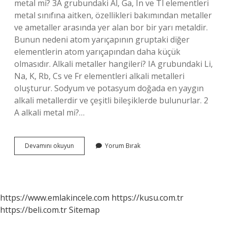
metal mi? 3A grubundaki Al, Ga, In ve Tl elementleri
metal sınıfına aitken, özellikleri bakımından metaller
ve ametaller arasında yer alan bor bir yarı metaldir.
Bunun nedeni atom yarıçapının gruptaki diğer
elementlerin atom yarıçapından daha küçük
olmasıdır. Alkali metaller hangileri? IA grubundaki Li,
Na, K, Rb, Cs ve Fr elementleri alkali metalleri
oluşturur. Sodyum ve potasyum doğada en yaygın
alkali metallerdir ve çeşitli bileşiklerde bulunurlar. 2
A alkali metal mi?…
3A
Devamını okuyun
Yorum Bırak
Alkali
Metal
Mi
https://www.emlakincele.com
https://kusu.com.tr
https://beli.com.tr
Sitemap