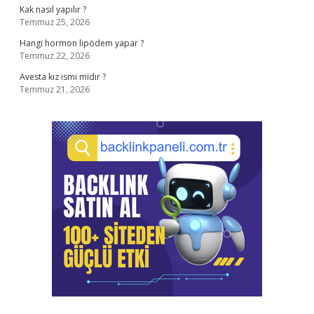
Kak nasıl yapılır ?
Temmuz 25, 2026
Hangi hormon lipödem yapar ?
Temmuz 22, 2026
Avesta kız ismi midir ?
Temmuz 21, 2026