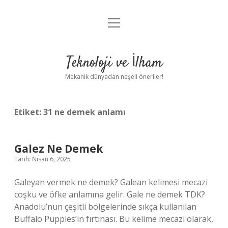
menüyü
Anasayfa
aç
Gizlilik Politikası
Teknoloji ve İlham
Yasal Uyarı
Mekanik dünyadan neşeli öneriler!
Hakkımızda
Etiket:
31 ne demek anlamı
Galez Ne Demek
Tarih: Nisan 6, 2025
Galeyan vermek ne demek? Galean kelimesi mecazi
coşku ve öfke anlamına gelir. Gale ne demek TDK?
Anadolu’nun çeşitli bölgelerinde sıkça kullanılan
Buffalo Puppies’in fırtınası. Bu kelime mecazi olarak,