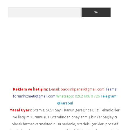
Arama
ilbet
Reklam ve İletişim:
E-mail:
backlinkpaneli@gmail.com
Teams:
forumhizmeti@gmail.com
Whatsapp: 0262 606 0 726
Telegram:
@karabul
Yasal Uyarı:
Sitemiz, 5651 Sayılı Kanun gereğince Bilgi Teknolojileri
ve İletişim Kurumu (BTK) tarafından onaylanmış bir Yer Sağlayıcı
olarak hizmet vermektedir. Bu nedenle, sitedeki içerikleri proaktif