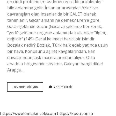
en ciddi problemleri üstlenen en ciddi problemler
bile anlamına gelir. İnsanlar arasında sözleri ve
davranışları olan insanlar da bir GALET olarak
tanımlanır. Gacar anlamı ne demek? Eren’e göre,
Gacar şeklinde Gacar (Gacara) şeklinde benzerlik,
“yerli” şeklinde çingene anlamında kullanılan “ilginç
değildir” (149). Gacal kelimesi harici bir isimdir.
Bozalak nedir? Bozlak, Türk halk edebiyatında uzun
bir hava. Konusunu aşiret kavgalarından, kan
davalarından, aşk maceralarından alıyor. Orta
anadolu bölgesinde söylenir. Galeyan hangi dilde?
Arapça,…
Galez
Devamını okuyun
Yorum Bırak
Ne
Demek
https://www.emlakincele.com
https://kusu.com.tr