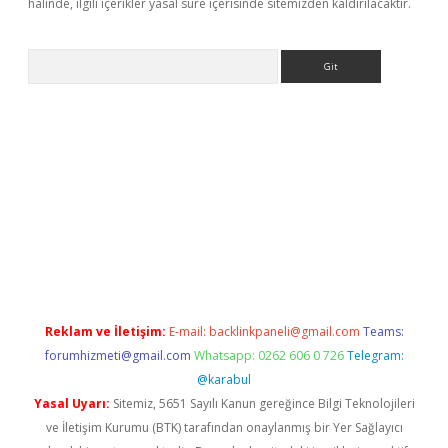
halinde, ilgili içerikler yasal süre içerisinde sitemizden kaldırılacaktır.
Arama
lbet
Reklam ve İletişim:
E-mail:
backlinkpaneli@gmail.com
Teams:
forumhizmeti@gmail.com
Whatsapp: 0262 606 0 726
Telegram:
@karabul
Yasal Uyarı:
Sitemiz, 5651 Sayılı Kanun gereğince Bilgi Teknolojileri
ve İletişim Kurumu (BTK) tarafından onaylanmış bir Yer Sağlayıcı