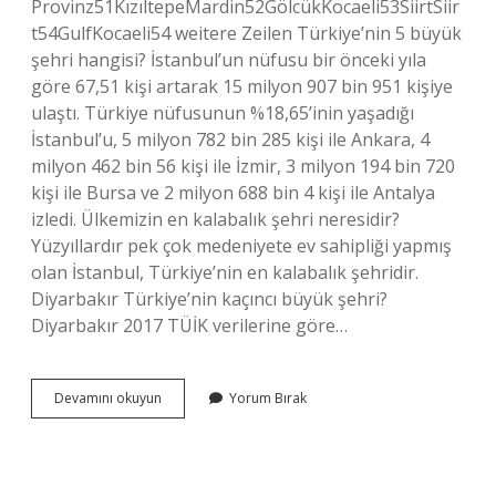
Provinz51KızıltepeMardin52GölcükKocaeli53SiirtSiir
t54GulfKocaeli54 weitere Zeilen Türkiye’nin 5 büyük
şehri hangisi? İstanbul’un nüfusu bir önceki yıla
göre 67,51 kişi artarak 15 milyon 907 bin 951 kişiye
ulaştı. Türkiye nüfusunun %18,65’inin yaşadığı
İstanbul’u, 5 milyon 782 bin 285 kişi ile Ankara, 4
milyon 462 bin 56 kişi ile İzmir, 3 milyon 194 bin 720
kişi ile Bursa ve 2 milyon 688 bin 4 kişi ile Antalya
izledi. Ülkemizin en kalabalık şehri neresidir?
Yüzyıllardır pek çok medeniyete ev sahipliği yapmış
olan İstanbul, Türkiye’nin en kalabalık şehridir.
Diyarbakır Türkiye’nin kaçıncı büyük şehri?
Diyarbakır 2017 TÜİK verilerine göre…
Mardin
Devamını okuyun
Yorum Bırak
Türkiyenin
Kaçıncı
Büyük
Şehri