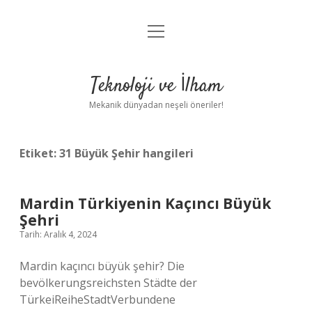
menüyü
Anasayfa
aç
Gizlilik Politikası
Teknoloji ve İlham
Yasal Uyarı
Mekanik dünyadan neşeli öneriler!
Hakkımızda
Etiket:
31 Büyük Şehir hangileri
Mardin Türkiyenin Kaçıncı Büyük
Şehri
Tarih: Aralık 4, 2024
Mardin kaçıncı büyük şehir? Die
bevölkerungsreichsten Städte der
TürkeiReiheStadtVerbundene