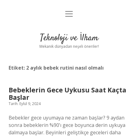
menüyü
Anasayfa
aç
Gizlilik Politikası
Teknoloji ve İlham
Yasal Uyarı
Mekanik dünyadan neşeli öneriler!
Hakkımızda
Etiket:
2 aylık bebek rutini nasıl olmalı
Bebeklerin Gece Uykusu Saat Kaçta
Başlar
Tarih: Eylül 9, 2024
Bebekler gece uyumaya ne zaman başlar? 9 aydan
sonra bebeklerin %90’ı gece boyunca derin uykuya
dalmaya başlar. Beyinleri geliştikçe geceleri daha