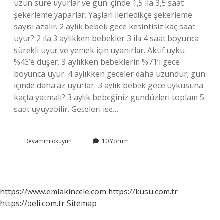
uzun süre uyurlar ve gün içinde 1,5 ila 3,5 saat
şekerleme yaparlar. Yaşları ilerledikçe şekerleme
sayısı azalır. 2 aylık bebek gece kesintisiz kaç saat
uyur? 2 ila 3 aylıkken bebekler 3 ila 4 saat boyunca
sürekli uyur ve yemek için uyanırlar. Aktif uyku
%43’e düşer. 3 aylıkken bebeklerin %71’i gece
boyunca uyur. 4 aylıkken geceler daha uzundur; gün
içinde daha az uyurlar. 3 aylık bebek gece uykusuna
kaçta yatmalı? 3 aylık bebeğiniz gündüzleri toplam 5
saat uyuyabilir. Geceleri ise…
Bebeklerin
Devamını okuyun
10 Yorum
Gece
Uykusu
Saat
Kaçta
Başlar
https://www.emlakincele.com
https://kusu.com.tr
https://beli.com.tr
Sitemap