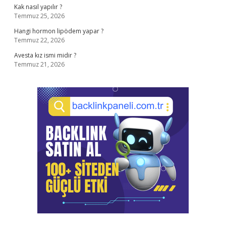
Kak nasıl yapılır ?
Temmuz 25, 2026
Hangi hormon lipödem yapar ?
Temmuz 22, 2026
Avesta kız ismi midir ?
Temmuz 21, 2026