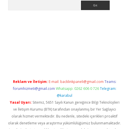
Arama
lbet
Reklam ve İletişim:
E-mail:
backlinkpaneli@gmail.com
Teams:
forumhizmeti@gmail.com
Whatsapp: 0262 606 0 726
Telegram:
@karabul
Yasal Uyarı:
Sitemiz, 5651 Sayılı Kanun gereğince Bilgi Teknolojileri
ve İletişim Kurumu (BTK) tarafından onaylanmış bir Yer Sağlayıcı
olarak hizmet vermektedir. Bu nedenle, sitedeki içerikleri proaktif
olarak denetleme veya araştırma yükümlülüğümüz bulunmamaktadır.