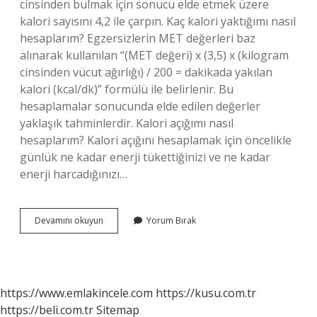
cinsinden bulmak için sonucu elde etmek üzere
kalori sayısını 4,2 ile çarpın. Kaç kalori yaktığımı nasıl
hesaplarım? Egzersizlerin MET değerleri baz
alınarak kullanılan “(MET değeri) x (3,5) x (kilogram
cinsinden vücut ağırlığı) / 200 = dakikada yakılan
kalori (kcal/dk)” formülü ile belirlenir. Bu
hesaplamalar sonucunda elde edilen değerler
yaklaşık tahminlerdir. Kalori açığımı nasıl
hesaplarım? Kalori açığını hesaplamak için öncelikle
günlük ne kadar enerji tükettiğinizi ve ne kadar
enerji harcadığınızı…
Besinin
Devamını okuyun
Yorum Bırak
Kalorisi
Nasıl
Hesaplanır
https://www.emlakincele.com
https://kusu.com.tr
https://beli.com.tr
Sitemap