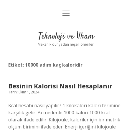
menüyü
Anasayfa
aç
Gizlilik Politikası
Teknoloji ve İlham
Yasal Uyarı
Mekanik dünyadan neşeli öneriler!
Hakkımızda
Etiket:
10000 adım kaç kaloridir
Besinin Kalorisi Nasıl Hesaplanır
Tarih: Ekim 1, 2024
Kcal hesabı nasıl yapılır? 1 kilokalori kalori terimine
karşılık gelir. Bu nedenle 1000 kalori 1000 kcal
olarak ifade edilir. Kilojoule, kaloriler için bir metrik
ölçüm birimini ifade eder. Enerji içeriğini kilojoule