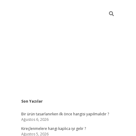
Sidebar
Son Yazılar
ilbet
Bir ürün tasarlanırken ilk önce hangisi yapılmalıdır ?
Ağustos 6, 2026
Kireçlenmelere hangi kaplıca iyi gelir ?
Ağustos 5, 2026