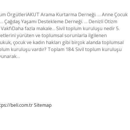
oplum ÖrgütleriAKUT Arama Kurtarma Derneği. … Anne Çocuk
fı … Çağdaş Yaşamı Destekleme Derneği. … Denizli Otizm
akfıDaha fazla makale… Sivil toplum kuruluşu nedir 5.
iyetlerini yürüten ve toplumsal sorunlarla ilgilenen
 hukuk, çocuk ve kadın hakları gibi birçok alanda toplumsal
 toplum kuruluşu vardır? Toplam 184. Sivil toplum kuruluşu
savunarak…
tps://beli.com.tr
Sitemap