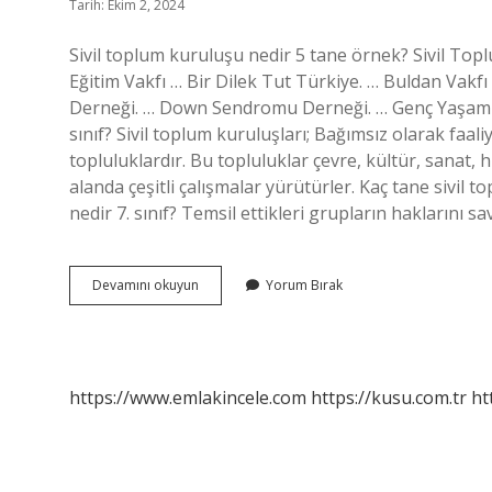
Tarih: Ekim 2, 2024
Sivil toplum kuruluşu nedir 5 tane örnek? Sivil T
Eğitim Vakfı … Bir Dilek Tut Türkiye. … Buldan Vak
Derneği. … Down Sendromu Derneği. … Genç Yaşam V
sınıf? Sivil toplum kuruluşları; Bağımsız olarak faal
topluluklardır. Bu topluluklar çevre, kültür, sanat,
alanda çeşitli çalışmalar yürütürler. Kaç tane sivil
nedir 7. sınıf? Temsil ettikleri grupların haklarını 
Sivil
Devamını okuyun
Yorum Bırak
Toplum
Kuruluşları
Nelerdir
5
Tane
https://www.emlakincele.com
https://kusu.com.tr
ht