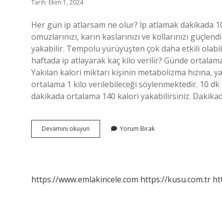
Tarih: Ekim 1, 2024
Her gün ip atlarsam ne olur? İp atlamak dakikada 10 k
omuzlarınızı, karın kaslarınızı ve kollarınızı güçlen
yakabilir. Tempolu yürüyüşten çok daha etkili olabil
haftada ip atlayarak kaç kilo verilir? Günde ortalam
Yakılan kalori miktarı kişinin metabolizma hızına, y
ortalama 1 kilo verilebileceği söylenmektedir. 10 d
dakikada ortalama 140 kalori yakabilirsiniz. Dakika
İP
Devamını okuyun
Yorum Bırak
Atlamak
Spor
Sayılır
Mı
https://www.emlakincele.com
https://kusu.com.tr
ht