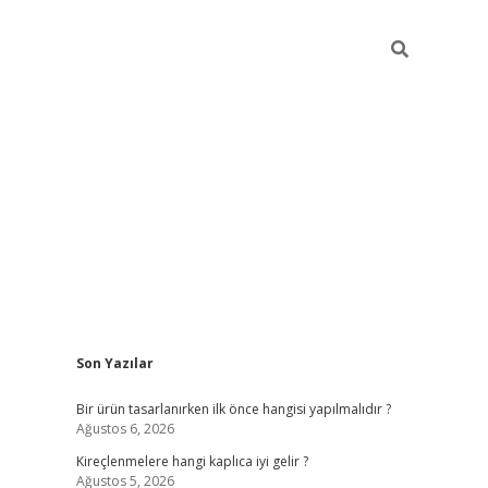
Sidebar
Son Yazılar
ilbet
Bir ürün tasarlanırken ilk önce hangisi yapılmalıdır ?
Ağustos 6, 2026
Kireçlenmelere hangi kaplıca iyi gelir ?
Ağustos 5, 2026