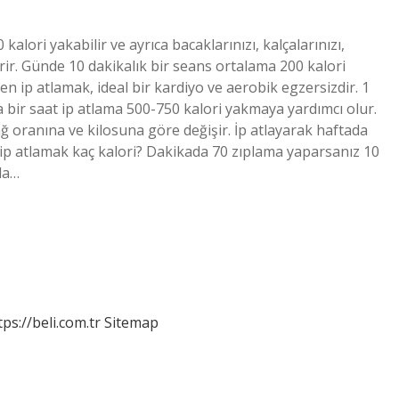
alori yakabilir ve ayrıca bacaklarınızı, kalçalarınızı,
dirir. Günde 10 dakikalık bir seans ortalama 200 kalori
en ip atlamak, ideal bir kardiyo ve aerobik egzersizdir. 1
a bir saat ip atlama 500-750 kalori yakmaya yardımcı olur.
ağ oranına ve kilosuna göre değişir. İp atlayarak haftada
k ip atlamak kaç kalori? Dakikada 70 zıplama yaparsanız 10
da…
tps://beli.com.tr
Sitemap