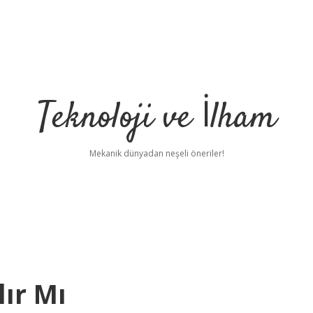
Teknoloji ve İlham
Mekanik dünyadan neşeli öneriler!
lır Mı